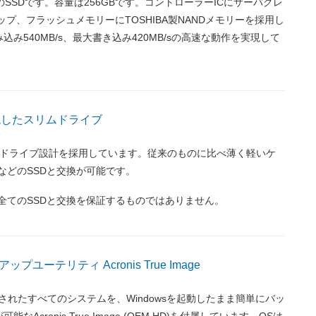
のSSDです。容量は256GBです。コントローラーICにサーバグレ
製チップ、フラッシュメモリーにTOSHIBA製NANDメモリーを採用し
み540MB/s、最大書き込み420MB/sの高速な動作を実現して
現したスリムドライブ
ムドライブ設計を採用しています。従来のものに比べ薄く軽いケ
などのSSDと交換が可能です。
全てのSSDと交換を保証するものではありません。
ユーテリティ Acronis True Image
されたすべてのシステムを、Windowsを起動したまま簡単にバッ
なAcronis True Image (OEM HD)を付属しています。OSは