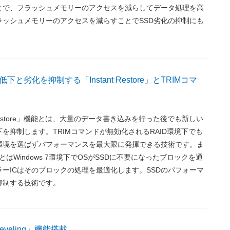
とで、フラッシュメモリーのアクセスを減らしてデータ処理を高
ラッシュメモリーのアクセスを減らすことでSSD劣化の抑制にも
と劣化を抑制する「Instant Restore」とTRIMコマ
t Restore」機能とは、大量のデータ書き込みを行った後でも新しい
を抑制します。TRIMコマンドが無効化されるRAID環境下でも
環境を選ばずパフォーマンスを最大限に発揮できる技術です。ま
とはWindows 7環境下でOSがSSDに不要になったブロックを通
ーICはそのブロックの処理を最適化します。SSDのパフォーマ
抑制する技術です。
 leveling」機能搭載