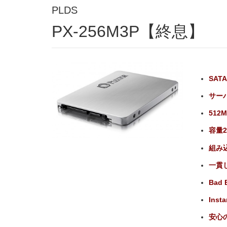
PLDS
PX-256M3P【終息】
SAT
サーバ
512
容量2
組み
一貫し
Bad 
Ins
安心の