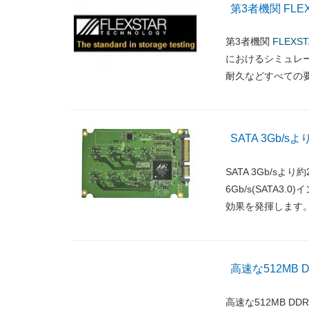
第3者機関 FL
第3者機関
FLEXS
におけるシミュレ
耐久などすべての
SATA 3Gb/s
SATA 3Gb/sよ
6Gb/s(SATA
効果を発揮します
高速な512MB
高速な512MB 