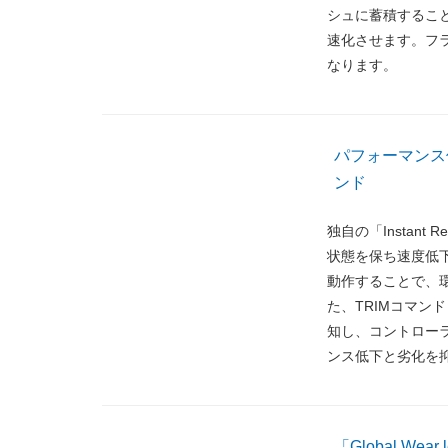
シュに蓄積するこ
速化させます。フ
なります。
パフォーマンス低下
ンド
独自の「Instan
状態を保ち速度低下
動作することで、
た、TRIMコマンド
知し、コントローラ
ンス低下と劣化を
「Global Wear