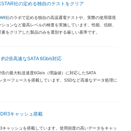
EXSTAR社の定める独自のテストをクリア
TAR社
のラボで定める独自の高温通電テストや、実際の使用環境
ーションなど最高レベルの検査を実施しています。性能、信頼、
要素をクリアした製品のみを選別する厳しい基準です。
より約2倍高速なSATA 6Gb/s対応
り約2倍の最大転送速度6Gb/s（理論値）に対応したSATA
3.0)インターフェースを搭載しています。SSDなど高速なデータ処理に
。
 DDR3キャッシュ搭載
DDR3キャッシュを搭載しています。使用頻度の高いデータをキャッ