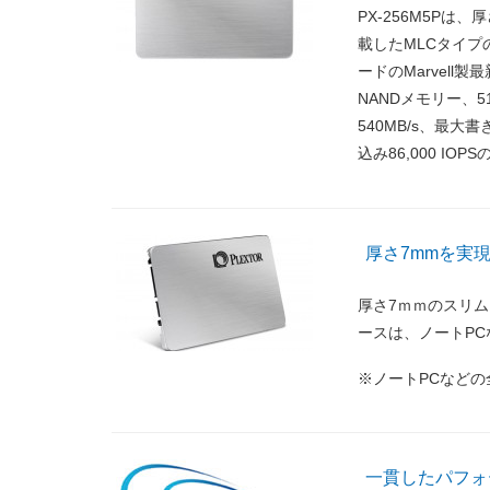
PX-256M5Pは、
載したMLCタイプ
ードのMarvell製
NANDメモリー、
540MB/s、最大書
込み86,000 I
厚さ7mmを実
厚さ7ｍｍのスリ
ースは、ノートPC
※ノートPCなどの
一貫したパフォーマン