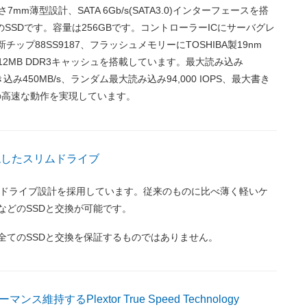
厚さ7mm薄型設計、SATA 6Gb/s(SATA3.0)インターフェースを搭
のSSDです。容量は256GBです。コントローラーICにサーバグレ
最新チップ88SS9187、フラッシュメモリーにTOSHIBA製19nm
512MB DDR3キャッシュを搭載しています。最大読み込み
き込み450MB/s、ランダム最大読み込み94,000 IOPS、最大書き
OPSの高速な動作を実現しています。
現したスリムドライブ
ムドライブ設計を採用しています。従来のものに比べ薄く軽いケ
などのSSDと交換が可能です。
全てのSSDと交換を保証するものではありません。
ス維持するPlextor True Speed Technology