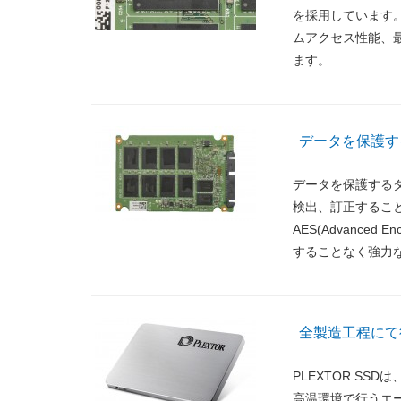
を採用しています。To
ムアクセス性能、最大読
ます。
データを保護する
データを保護する
検出、訂正するこ
AES(Advanced 
することなく強力
全製造工程にて
PLEXTOR S
高温環境で行うエー