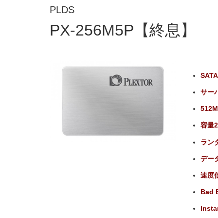
PLDS
PX-256M5P【終息】
SAT
サーバ
512
容量2
ランダ
データ
速度低下
Bad 
Ins