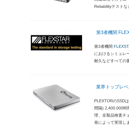
Reliabilit
第3者機関 FL
第3者機関
FLEXS
におけるシミュレ
耐久などすべての
業界トップレベルの
PLEXTORのSS
間隔) 2,400
理、全製品検査チ
発によって実現し