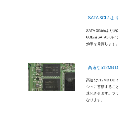
SATA 3Gb/s
SATA 3Gb/sよ
6Gb/s(SATA
効果を発揮します
高速な512MB
高速な512MB 
シュに蓄積するこ
速化させます。フ
なります。