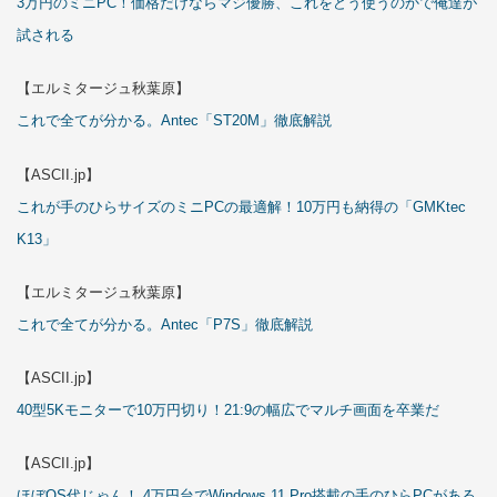
3万円のミニPC！価格だけならマジ優勝、これをどう使うのかで俺達が
試される
【エルミタージュ秋葉原】
これで全てが分かる。Antec「ST20M」徹底解説
【ASCII.jp】
これが手のひらサイズのミニPCの最適解！10万円も納得の「GMKtec
K13」
【エルミタージュ秋葉原】
これで全てが分かる。Antec「P7S」徹底解説
【ASCII.jp】
40型5Kモニターで10万円切り！21:9の幅広でマルチ画面を卒業だ
【ASCII.jp】
ほぼOS代じゃん！ 4万円台でWindows 11 Pro搭載の手のひらPCがある