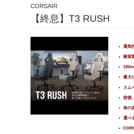
CORSAIR
【終息】T3 RUSH
通気
耐荷
10
最大
スム
前後
体の
選べ
CORS