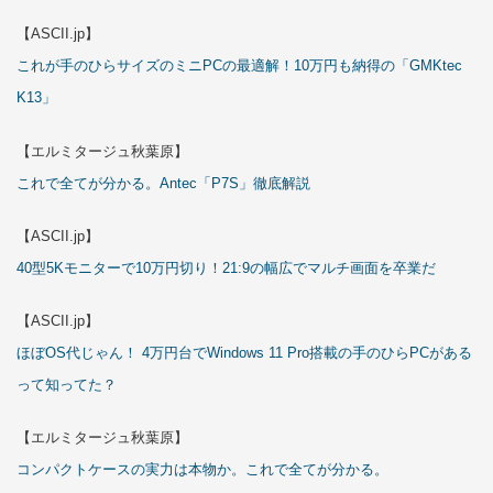
【ASCII.jp】
これが手のひらサイズのミニPCの最適解！10万円も納得の「GMKtec
K13」
【エルミタージュ秋葉原】
これで全てが分かる。Antec「P7S」徹底解説
【ASCII.jp】
40型5Kモニターで10万円切り！21:9の幅広でマルチ画面を卒業だ
【ASCII.jp】
ほぼOS代じゃん！ 4万円台でWindows 11 Pro搭載の手のひらPCがある
って知ってた？
【エルミタージュ秋葉原】
コンパクトケースの実力は本物か。これで全てが分かる。