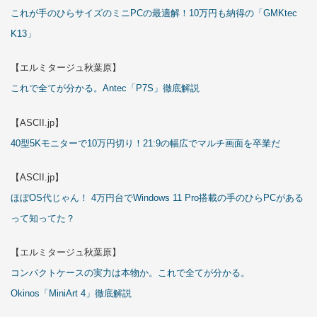
これが手のひらサイズのミニPCの最適解！10万円も納得の「GMKtec
K13」
【エルミタージュ秋葉原】
これで全てが分かる。Antec「P7S」徹底解説
【ASCII.jp】
40型5Kモニターで10万円切り！21:9の幅広でマルチ画面を卒業だ
【ASCII.jp】
ほぼOS代じゃん！ 4万円台でWindows 11 Pro搭載の手のひらPCがある
って知ってた？
【エルミタージュ秋葉原】
コンパクトケースの実力は本物か。これで全てが分かる。
Okinos「MiniArt 4」徹底解説