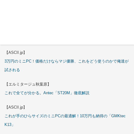
特集
【エルミタージュ秋葉原】
これで全てが分かる。Antec「C6 Curve Air」徹底解説
【ASCII.jp】
3万円のミニPC！価格だけならマジ優勝、これをどう使うのかで俺達が
試される
【エルミタージュ秋葉原】
これで全てが分かる。Antec「ST20M」徹底解説
【ASCII.jp】
これが手のひらサイズのミニPCの最適解！10万円も納得の「GMKtec
K13」