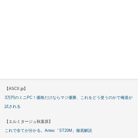
2026年7月
29日
特集
【エルミタージュ秋葉原】
これで全てが分かる。Antec「C6 Curve Air」徹底解説
【ASCII.jp】
3万円のミニPC！価格だけならマジ優勝、これをどう使うのかで俺達が
試される
【エルミタージュ秋葉原】
これで全てが分かる。Antec「ST20M」徹底解説