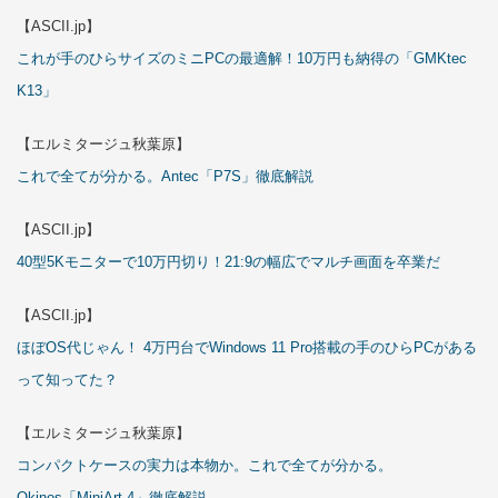
【ASCII.jp】
これが手のひらサイズのミニPCの最適解！10万円も納得の「GMKtec
K13」
【エルミタージュ秋葉原】
これで全てが分かる。Antec「P7S」徹底解説
【ASCII.jp】
40型5Kモニターで10万円切り！21:9の幅広でマルチ画面を卒業だ
【ASCII.jp】
ほぼOS代じゃん！ 4万円台でWindows 11 Pro搭載の手のひらPCがある
って知ってた？
【エルミタージュ秋葉原】
コンパクトケースの実力は本物か。これで全てが分かる。
Okinos「MiniArt 4」徹底解説