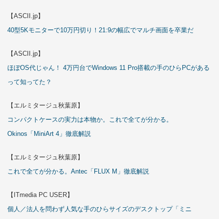
【ASCII.jp】
40型5Kモニターで10万円切り！21:9の幅広でマルチ画面を卒業だ
【ASCII.jp】
ほぼOS代じゃん！ 4万円台でWindows 11 Pro搭載の手のひらPCがある
って知ってた？
【エルミタージュ秋葉原】
コンパクトケースの実力は本物か。これで全てが分かる。
Okinos「MiniArt 4」徹底解説
【エルミタージュ秋葉原】
これで全てが分かる。Antec「FLUX M」徹底解説
【ITmedia PC USER】
個人／法人を問わず人気な手のひらサイズのデスクトップ「ミニ