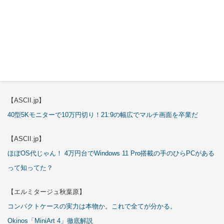
【ASCII.jp】
これが手のひらサイズのミニPCの最適解！10万円も納得の「GMKtec
K13」
【エルミタージュ秋葉原】
これで全てが分かる。Antec「P7S」徹底解説
【ASCII.jp】
40型5Kモニターで10万円切り！21:9の幅広でマルチ画面を卒業だ
【ASCII.jp】
ほぼOS代じゃん！ 4万円台でWindows 11 Pro搭載の手のひらPCがある
って知ってた？
【エルミタージュ秋葉原】
コンパクトケースの実力は本物か。これで全てが分かる。
Okinos「MiniArt 4」徹底解説