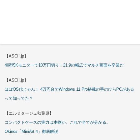
これが手のひらサイズのミニPCの最適解！10万円も納得の「GMKtec
K13」
【エルミタージュ秋葉原】
これで全てが分かる。Antec「P7S」徹底解説
【ASCII.jp】
40型5Kモニターで10万円切り！21:9の幅広でマルチ画面を卒業だ
【ASCII.jp】
ほぼOS代じゃん！ 4万円台でWindows 11 Pro搭載の手のひらPCがある
って知ってた？
【エルミタージュ秋葉原】
コンパクトケースの実力は本物か。これで全てが分かる。
Okinos「MiniArt 4」徹底解説