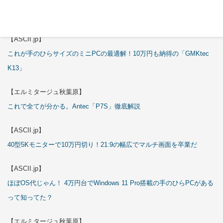
【エルミタージュ秋葉原】
これで全てが分かる。Antec「ST20M」徹底解説
【ASCII.jp】
これが手のひらサイズのミニPCの最適解！10万円も納得の「GMKtec
K13」
【エルミタージュ秋葉原】
これで全てが分かる。Antec「P7S」徹底解説
【ASCII.jp】
40型5Kモニターで10万円切り！21:9の幅広でマルチ画面を卒業だ
【ASCII.jp】
ほぼOS代じゃん！ 4万円台でWindows 11 Pro搭載の手のひらPCがある
って知ってた？
【エルミタージュ秋葉原】