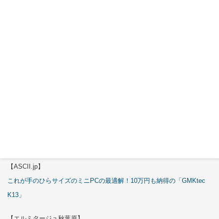
特集
【エルミタージュ秋葉原】
これで全てが分かる。Antec「C6 Curve Air」徹底解説
【ASCII.jp】
3万円のミニPC！価格だけならマジ優勝、これをどう使うのかで俺達が
試される
【エルミタージュ秋葉原】
これで全てが分かる。Antec「ST20M」徹底解説
【ASCII.jp】
これが手のひらサイズのミニPCの最適解！10万円も納得の「GMKtec
K13」
【エルミタージュ秋葉原】