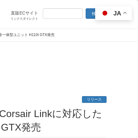
JA
ト
直販ECサイト
リンクスダイレクト
ド水冷一体型ユニット H110i GTX発売
リリース
 GTX発売