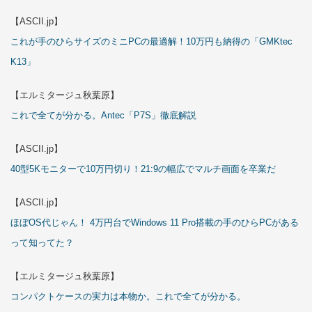
【ASCII.jp】
これが手のひらサイズのミニPCの最適解！10万円も納得の「GMKtec
K13」
【エルミタージュ秋葉原】
これで全てが分かる。Antec「P7S」徹底解説
【ASCII.jp】
40型5Kモニターで10万円切り！21:9の幅広でマルチ画面を卒業だ
【ASCII.jp】
ほぼOS代じゃん！ 4万円台でWindows 11 Pro搭載の手のひらPCがある
って知ってた？
【エルミタージュ秋葉原】
コンパクトケースの実力は本物か。これで全てが分かる。