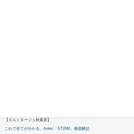
ックスクリュードライバーの形をした学習リモコン
WRC10813発売
特集
【エルミタージュ秋葉原】
これで全てが分かる。Antec「C6 Curve Air」徹底解説
【ASCII.jp】
3万円のミニPC！価格だけならマジ優勝、これをどう使うのかで俺達が
試される
【エルミタージュ秋葉原】
これで全てが分かる。Antec「ST20M」徹底解説