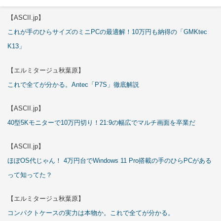
【ASCII.jp】
これが手のひらサイズのミニPCの最適解！10万円も納得の「GMKtec
K13」
【エルミタージュ秋葉原】
これで全てが分かる。Antec「P7S」徹底解説
【ASCII.jp】
40型5Kモニターで10万円切り！21:9の幅広でマルチ画面を卒業だ
【ASCII.jp】
ほぼOS代じゃん！ 4万円台でWindows 11 Pro搭載の手のひらPCがある
って知ってた？
【エルミタージュ秋葉原】
コンパクトケースの実力は本物か。これで全てが分かる。