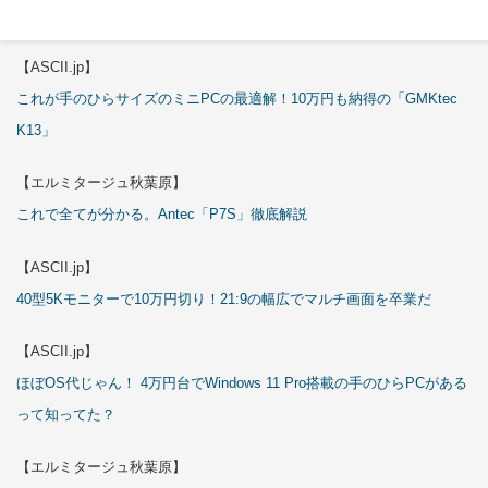
これで全てが分かる。Antec「ST20M」徹底解説
【ASCII.jp】
これが手のひらサイズのミニPCの最適解！10万円も納得の「GMKtec
K13」
【エルミタージュ秋葉原】
これで全てが分かる。Antec「P7S」徹底解説
【ASCII.jp】
40型5Kモニターで10万円切り！21:9の幅広でマルチ画面を卒業だ
【ASCII.jp】
ほぼOS代じゃん！ 4万円台でWindows 11 Pro搭載の手のひらPCがある
って知ってた？
【エルミタージュ秋葉原】