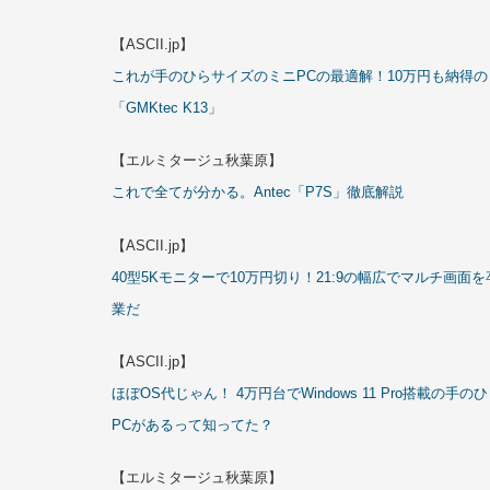
【ASCII.jp】
これが手のひらサイズのミニPCの最適解！10万円も納得の
「GMKtec K13」
【エルミタージュ秋葉原】
これで全てが分かる。Antec「P7S」徹底解説
【ASCII.jp】
40型5Kモニターで10万円切り！21:9の幅広でマルチ画面を
業だ
【ASCII.jp】
ほぼOS代じゃん！ 4万円台でWindows 11 Pro搭載の手の
PCがあるって知ってた？
【エルミタージュ秋葉原】