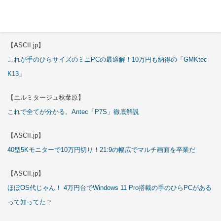
【エルミタージュ秋葉原】
これで全てが分かる。Antec「ST20M」徹底解説
【ASCII.jp】
これが手のひらサイズのミニPCの最適解！10万円も納得の「GMKtec
K13」
【エルミタージュ秋葉原】
これで全てが分かる。Antec「P7S」徹底解説
【ASCII.jp】
40型5Kモニターで10万円切り！21:9の幅広でマルチ画面を卒業だ
【ASCII.jp】
ほぼOS代じゃん！ 4万円台でWindows 11 Pro搭載の手のひらPCがある
って知ってた？