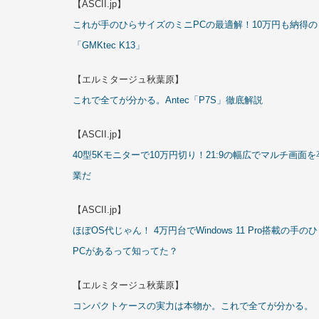
【ASCII.jp】
これが手のひらサイズのミニPCの最適解！10万円も納得の
「GMKtec K13」
【エルミタージュ秋葉原】
これで全てが分かる。Antec「P7S」徹底解説
【ASCII.jp】
40型5Kモニターで10万円切り！21:9の幅広でマルチ画面を
業だ
【ASCII.jp】
ほぼOS代じゃん！ 4万円台でWindows 11 Pro搭載の手の
PCがあるって知ってた？
【エルミタージュ秋葉原】
コンパクトケースの実力は本物か。これで全てが分かる。