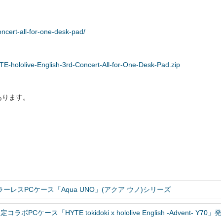
oncert-all-for-one-desk-pad/
TE-hololive-English-3rd-Concert-All-for-One-Desk-Pad.zip
あります。
ーレスPCケース「Aqua UNO」(アクア ウノ)シリーズ
t-」限定コラボPCケース「HYTE tokidoki x hololive English -Advent- Y70