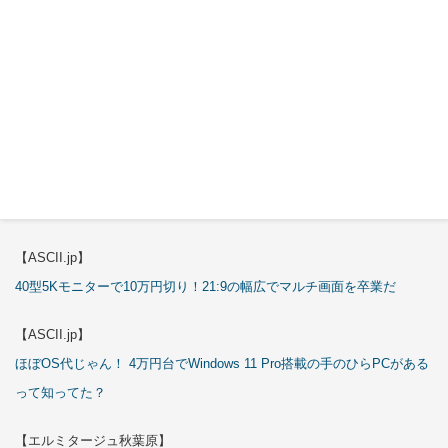
これで全てが分かる。Antec「ST20M」徹底解説
【ASCII.jp】
これが手のひらサイズのミニPCの最適解！10万円も納得の「GMKtec
K13」
【エルミタージュ秋葉原】
これで全てが分かる。Antec「P7S」徹底解説
【ASCII.jp】
40型5Kモニターで10万円切り！21:9の幅広でマルチ画面を卒業だ
【ASCII.jp】
ほぼOS代じゃん！ 4万円台でWindows 11 Pro搭載の手のひらPCがある
って知ってた？
【エルミタージュ秋葉原】