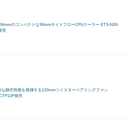
134mmのコンパクトな90mmサイドフローCPUクーラー ETS-N30-
A発売
倒的な静圧性能を発揮する120mmツイスターベアリングファン
 UCTP12P発売