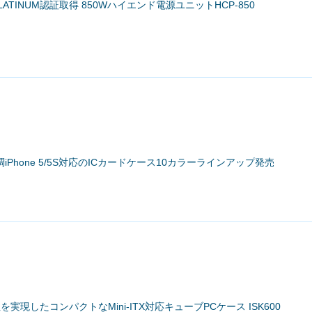
S PLATINUM認証取得 850Wハイエンド電源ユニットHCP-850
Phone 5/5S対応のICカードケース10カラーラインアップ発売
性を実現したコンパクトなMini-ITX対応キューブPCケース ISK600