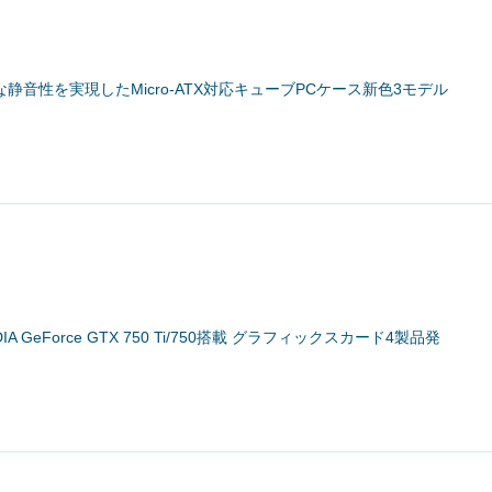
倒的な静音性を実現したMicro-ATX対応キューブPCケース新色3モデル
DIA GeForce GTX 750 Ti/750搭載 グラフィックスカード4製品発