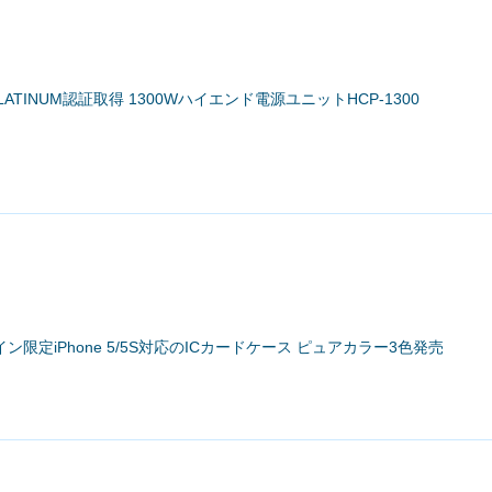
S PLATINUM認証取得 1300Wハイエンド電源ユニットHCP-1300
限定iPhone 5/5S対応のICカードケース ピュアカラー3色発売