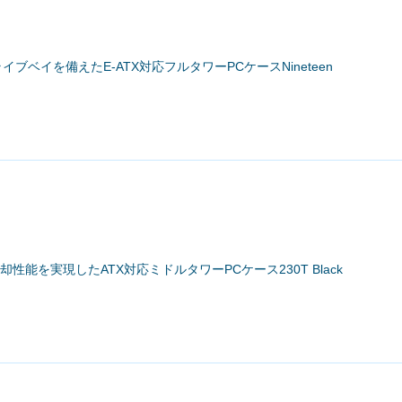
ドライブベイを備えたE-ATX対応フルタワーPCケースNineteen
冷却性能を実現したATX対応ミドルタワーPCケース230T Black