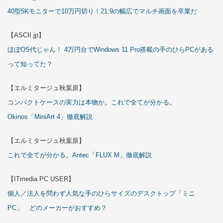
40型5Kモニターで10万円切り！21:9の幅広でマルチ画面を卒業だ
【ASCII.jp】
ほぼOS代じゃん！ 4万円台でWindows 11 Pro搭載の手のひらPCがある
って知ってた？
【エルミタージュ秋葉原】
コンパクトケースの実力は本物か。これで全てが分かる。
Okinos「MiniArt 4」徹底解説
【エルミタージュ秋葉原】
これで全てが分かる。Antec「FLUX M」徹底解説
【ITmedia PC USER】
個人／法人を問わず人気な手のひらサイズのデスクトップ「ミニ
PC」 どのメーカーがおすすめ？