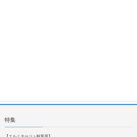
Maxtang
MUC-FP551
3500U
2026年7月
30日
Okinos
ARGB
Cables
Cover Kit
2026年7月
29日
特集
【エルミタージュ秋葉原】