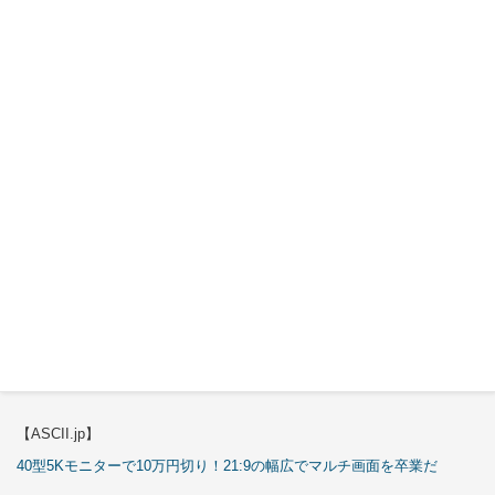
【ASCII.jp】
3万円のミニPC！価格だけならマジ優勝、これをどう使うのかで俺達が
試される
【エルミタージュ秋葉原】
これで全てが分かる。Antec「ST20M」徹底解説
【ASCII.jp】
これが手のひらサイズのミニPCの最適解！10万円も納得の「GMKtec
K13」
【エルミタージュ秋葉原】
これで全てが分かる。Antec「P7S」徹底解説
【ASCII.jp】
40型5Kモニターで10万円切り！21:9の幅広でマルチ画面を卒業だ