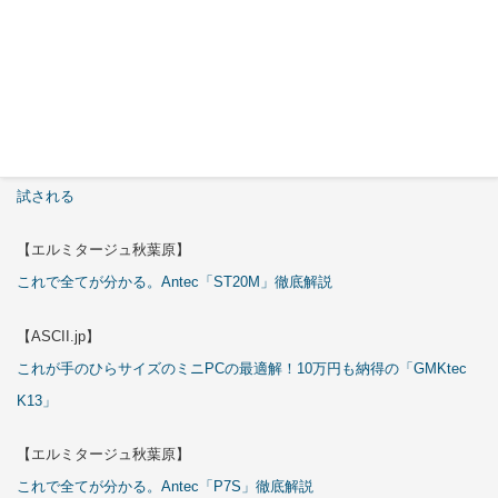
【エルミタージュ秋葉原】
これで全てが分かる。Antec「C6 Curve Air」徹底解説
【ASCII.jp】
3万円のミニPC！価格だけならマジ優勝、これをどう使うのかで俺達が
試される
【エルミタージュ秋葉原】
これで全てが分かる。Antec「ST20M」徹底解説
【ASCII.jp】
これが手のひらサイズのミニPCの最適解！10万円も納得の「GMKtec
K13」
【エルミタージュ秋葉原】
これで全てが分かる。Antec「P7S」徹底解説