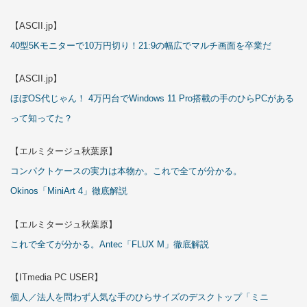
【ASCII.jp】
40型5Kモニターで10万円切り！21:9の幅広でマルチ画面を卒業だ
【ASCII.jp】
ほぼOS代じゃん！ 4万円台でWindows 11 Pro搭載の手のひらPCがある
って知ってた？
【エルミタージュ秋葉原】
コンパクトケースの実力は本物か。これで全てが分かる。
Okinos「MiniArt 4」徹底解説
【エルミタージュ秋葉原】
これで全てが分かる。Antec「FLUX M」徹底解説
【ITmedia PC USER】
個人／法人を問わず人気な手のひらサイズのデスクトップ「ミニ