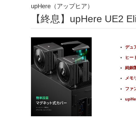
upHere（アップヒア）
【終息】upHere UE2 Eli
デュ
ヒー
純銅
メモ
ファ
upHer