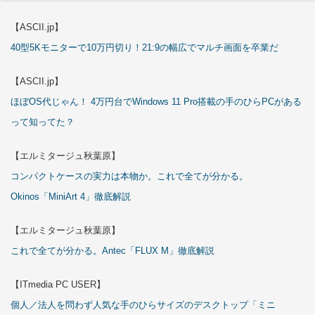
【ASCII.jp】
40型5Kモニターで10万円切り！21:9の幅広でマルチ画面を卒業だ
【ASCII.jp】
ほぼOS代じゃん！ 4万円台でWindows 11 Pro搭載の手のひらPCがある
って知ってた？
【エルミタージュ秋葉原】
コンパクトケースの実力は本物か。これで全てが分かる。
Okinos「MiniArt 4」徹底解説
【エルミタージュ秋葉原】
これで全てが分かる。Antec「FLUX M」徹底解説
【ITmedia PC USER】
個人／法人を問わず人気な手のひらサイズのデスクトップ「ミニ