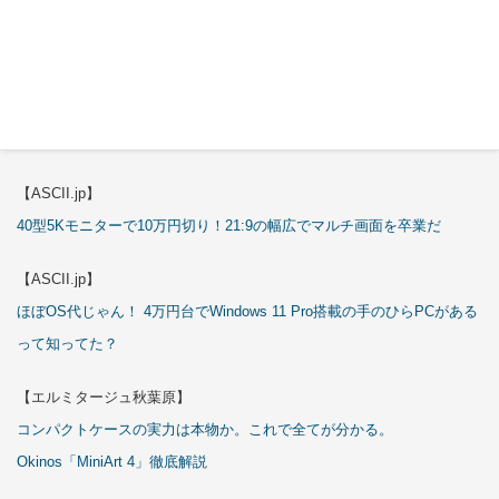
これが手のひらサイズのミニPCの最適解！10万円も納得の「GMKtec
K13」
【エルミタージュ秋葉原】
これで全てが分かる。Antec「P7S」徹底解説
【ASCII.jp】
40型5Kモニターで10万円切り！21:9の幅広でマルチ画面を卒業だ
【ASCII.jp】
ほぼOS代じゃん！ 4万円台でWindows 11 Pro搭載の手のひらPCがある
って知ってた？
【エルミタージュ秋葉原】
コンパクトケースの実力は本物か。これで全てが分かる。
Okinos「MiniArt 4」徹底解説