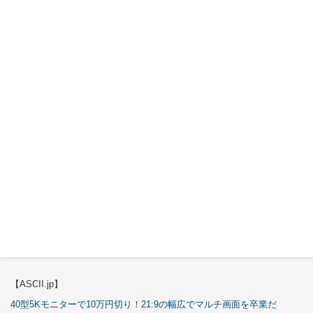
【ASCII.jp】
3万円のミニPC！価格だけならマジ優勝、これをどう使うのかで俺達が
試される
【エルミタージュ秋葉原】
これで全てが分かる。Antec「ST20M」徹底解説
【ASCII.jp】
これが手のひらサイズのミニPCの最適解！10万円も納得の「GMKtec
K13」
【エルミタージュ秋葉原】
これで全てが分かる。Antec「P7S」徹底解説
【ASCII.jp】
40型5Kモニターで10万円切り！21:9の幅広でマルチ画面を卒業だ