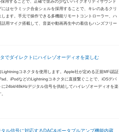
ブル採用することで、正確で歪みの少ないハイクオリティサウンド
グにはセラミック合金シェルを採用することで、キレのあるクリ
生します。手元で操作できる多機能リモートコントローラー、ハ
通話用マイク搭載して、音楽や動画再生中の着信もハンズフリー
。
gコネクタでダイレクトにハイレゾオーディオを楽しむ
ightningコネクタを使用します。Apple社が定める正規MFi認証
iPad、iPodなどのLightningコネクタに直接繋ぐことで、iOSデバ
に24bit/48kHzデジタル信号を供給してハイレゾオーディオを楽
す。
kHzデジタル信号に対応するDAC&ポータブルアンプ機能内蔵