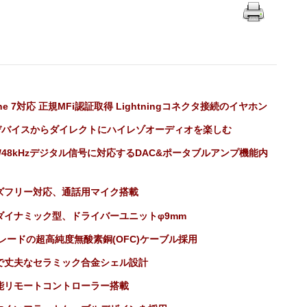
one 7対応 正規MFi認証取得 Lightningコネクタ接続のイヤホン
Sデバイスからダイレクトにハイレゾオーディオを楽しむ
it/48kHzデジタル信号に対応するDAC&ポータブルアンプ機能内
ズフリー対応、通話用マイク搭載
ダイナミック型、ドライバーユニットφ9mm
グレードの超高純度無酸素銅(OFC)ケーブル採用
で丈夫なセラミック合金シェル設計
能リモートコントローラー搭載