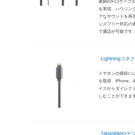
素銅(OFC)ケー
を実現、ハウジン
アなサウンドを再
ンズフリー対応の
で通話が可能です
Lightnin
イヤホンの接続にはL
を取得、iPhone、
イスからダイレクト
しむことができま
24bit/48