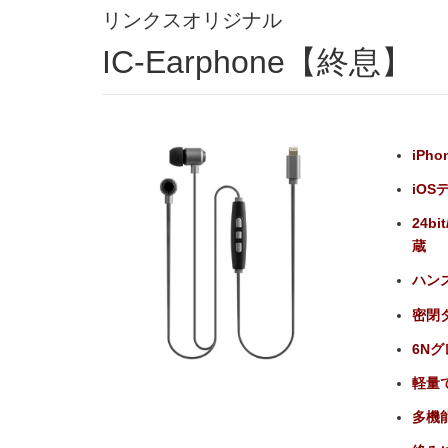
リンクスオリジナル
IC-Earphone【終息】
iPh
iO
24b
蔵
ハン
密閉
6N
軽量
多機