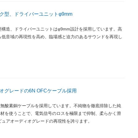
ク型、ドライバーユニットφ9mm
型構造、ドライバーユニットはφ9mm設計を採用しています。高
ら低音域の再現性を高め、臨場感と迫力のあるサウンドを再現し
オグレードの6N OFCケーブル採用
純度無酸素銅ケーブルを採用しています。不純物を徹底排除した純
の銅素材を使うことで、電気信号のロスを極限まで抑制、柔らかく滑
ピュアオーディオグレードの再現性を誇ります。