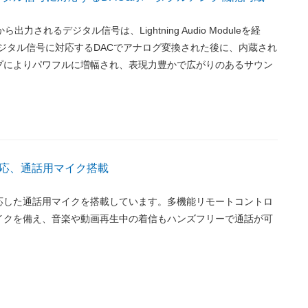
タから出力されるデジタル信号は、Lightning Audio Moduleを経
kHzデジタル信号に対応するDACでアナログ変換された後に、内蔵され
プによりパワフルに増幅され、表現力豊かで広がりのあるサウン
応、通話用マイク搭載
応した通話用マイクを搭載しています。多機能リモートコントロ
イクを備え、音楽や動画再生中の着信もハンズフリーで通話が可