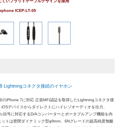
にくいフラットケーブルデザインを採用
arphone ICEP-LT-05
 Lightningコネクタ接続のイヤホン
最新のiPhone 7に対応 正規MFi認証を取得したLightningコネクタ接
。iOSデバイスからダイレクトにハイレゾオーディオを出力、
zデジタル信号に対応するD/Aコンバーターとポータブルアンプ機能を内
ットは密閉ダイナミック型φ9mm、6Nグレードの超高純度無酸