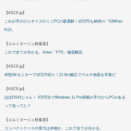
【ASCII.jp】
これが手のひらサイズのミニPCの最適解！10万円も納得の「GMKtec
K13」
【エルミタージュ秋葉原】
これで全てが分かる。Antec「P7S」徹底解説
【ASCII.jp】
40型5Kモニターで10万円切り！21:9の幅広でマルチ画面を卒業だ
【ASCII.jp】
ほぼOS代じゃん！ 4万円台でWindows 11 Pro搭載の手のひらPCがある
って知ってた？
【エルミタージュ秋葉原】
コンパクトケースの実力は本物か。これで全てが分かる。