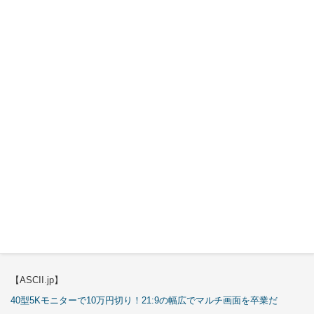
【ASCII.jp】
3万円のミニPC！価格だけならマジ優勝、これをどう使うのかで俺達が
試される
【エルミタージュ秋葉原】
これで全てが分かる。Antec「ST20M」徹底解説
【ASCII.jp】
これが手のひらサイズのミニPCの最適解！10万円も納得の「GMKtec
K13」
【エルミタージュ秋葉原】
これで全てが分かる。Antec「P7S」徹底解説
【ASCII.jp】
40型5Kモニターで10万円切り！21:9の幅広でマルチ画面を卒業だ