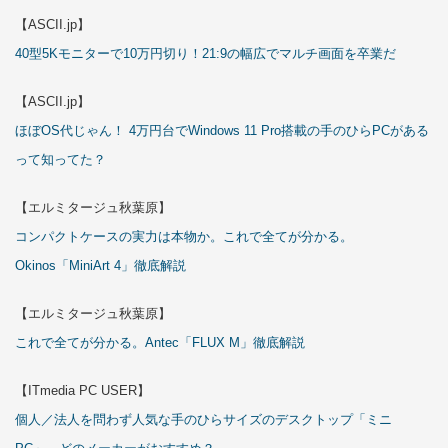
【ASCII.jp】
40型5Kモニターで10万円切り！21:9の幅広でマルチ画面を卒業だ
【ASCII.jp】
ほぼOS代じゃん！ 4万円台でWindows 11 Pro搭載の手のひらPCがある
って知ってた？
【エルミタージュ秋葉原】
コンパクトケースの実力は本物か。これで全てが分かる。
Okinos「MiniArt 4」徹底解説
【エルミタージュ秋葉原】
これで全てが分かる。Antec「FLUX M」徹底解説
【ITmedia PC USER】
個人／法人を問わず人気な手のひらサイズのデスクトップ「ミニ