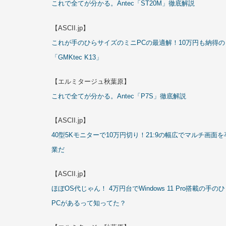
これで全てが分かる。Antec「ST20M」徹底解説
【ASCII.jp】
これが手のひらサイズのミニPCの最適解！10万円も納得の
「GMKtec K13」
【エルミタージュ秋葉原】
これで全てが分かる。Antec「P7S」徹底解説
【ASCII.jp】
40型5Kモニターで10万円切り！21:9の幅広でマルチ画面を
業だ
【ASCII.jp】
ほぼOS代じゃん！ 4万円台でWindows 11 Pro搭載の手の
PCがあるって知ってた？