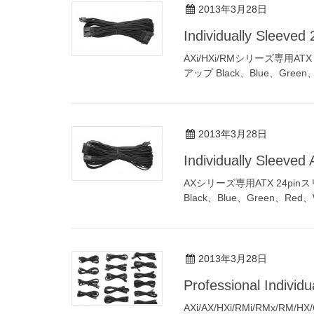
2013年3月28日
Individually Sleev
AXi/HXi/RMシリーズ専用
アップ Black、Blue、Green、R
2013年3月28日
Individually Sleev
AXシリーズ専用ATX 24p
Black、Blue、Green、Red、Wh
2013年3月28日
Professional Indivi
AXi/AX/HXi/RMi/RMx