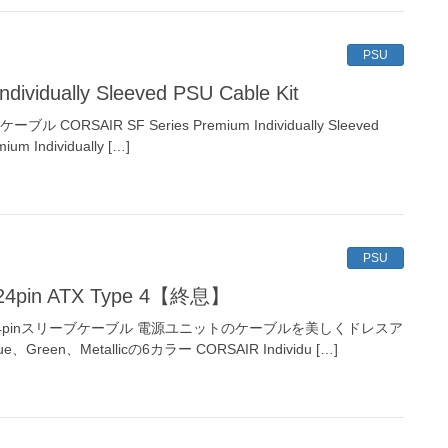
PSU
ndividually Sleeved PSU Cable Kit
RSAIR SF Series Premium Individually Sleeved
ium Individually […]
PSU
ed 24pin ATX Type 4【終息】
X 24pinスリーブケーブル 電源ユニットのケーブルを美しくドレスア
e、Green、Metallicの6カラー CORSAIR Individu […]