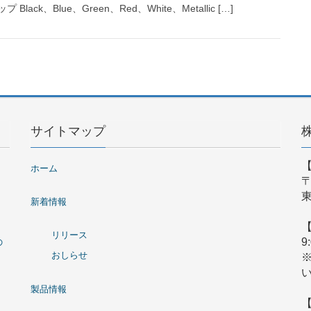
ck、Blue、Green、Red、White、Metallic […]
サイトマップ
ホーム
〒
東
新着情報
リリース
9
の
おしらせ
製品情報