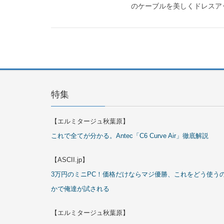
のケーブルを美しくドレスアップ Bla
特集
【エルミタージュ秋葉原】
これで全てが分かる。Antec「C6 Curve Air」徹底解説
【ASCII.jp】
3万円のミニPC！価格だけならマジ優勝、これをどう使う
かで俺達が試される
【エルミタージュ秋葉原】