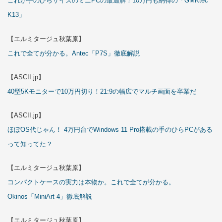
これが手のひらサイズのミニPCの最適解！10万円も納得の「GMKtec
K13」
【エルミタージュ秋葉原】
これで全てが分かる。Antec「P7S」徹底解説
【ASCII.jp】
40型5Kモニターで10万円切り！21:9の幅広でマルチ画面を卒業だ
【ASCII.jp】
ほぼOS代じゃん！ 4万円台でWindows 11 Pro搭載の手のひらPCがある
って知ってた？
【エルミタージュ秋葉原】
コンパクトケースの実力は本物か。これで全てが分かる。
Okinos「MiniArt 4」徹底解説
【エルミタージュ秋葉原】