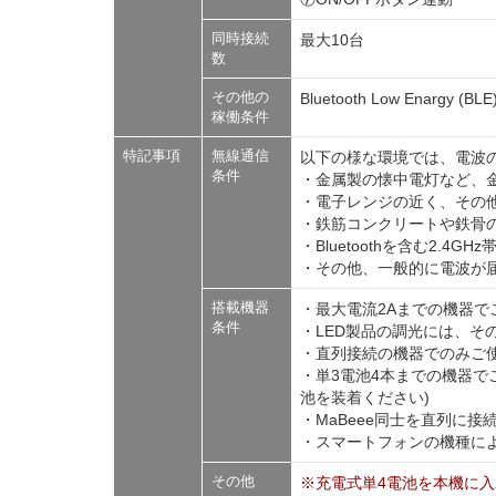
同時接続
最大10台
数
その他の
Bluetooth Low Enarg
稼働条件
特記事項
無線通信
以下の様な環境では、電波
条件
・金属製の懐中電灯など、
・電子レンジの近く、その
・鉄筋コンクリートや鉄骨
・Bluetoothを含む2.
・その他、一般的に電波が
搭載機器
・最大電流2Aまでの機器で
条件
・LED製品の調光には、そ
・直列接続の機器でのみご使
・単3電池4本までの機器で
池を装着ください)
・MaBeee同士を直列に
・スマートフォンの機種に
その他
※充電式単4電池を本機に