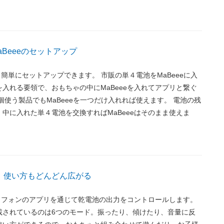
Beeeのセットアップ
でも簡単にセットアップできます。 市販の単４電池をMaBeeeに入
入れる要領で、おもちゃの中にMaBeeeを入れてアプリと繋ぐ
個使う製品でもMaBeeeを一つだけ入れれば使えます。 電池の残
中に入れた単４電池を交換すればMaBeeeはそのまま使えま
、使い方もどんどん広がる
ートフォンのアプリを通じて乾電池の出力をコントロールします。
載されているのは6つのモード。振ったり、傾けたり、音量に反