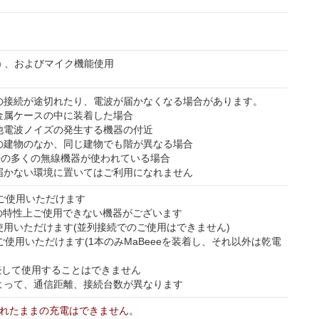
y (BLE) 、およびマイク機能使用
の接続が途切れたり、電波が届かなくなる場合があります。
金属ケースの中に装着した場合
他電波ノイズの発生する機器の付近
の建物のなか、同じ建物でも階が異なる場合
4GHz帯の多くの無線機器が使われている場合
届かない環境に置いてはご利用になれません
ご使用いただけます
の特性上ご使用できない機器がございます
用いただけます(並列接続でのご使用はできません)
ご使用いただけます(1本のみMaBeeeを装着し、それ以外は乾電
接続して使用することはできません
よって、通信距離、接続台数が異なります
入れたままの充電はできません。