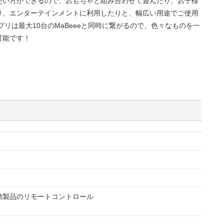
使い方ができるので、おもちゃと組み合わせて遊んだり、お子様
り、エンターテインメントに利用したりと、幅広い用途でご使用
プリは最大10台のMaBeeeと同時に繋がるので、色々なものを一
可能です！
動製品のリモートコントロール