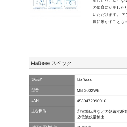
応したり、様々な
の知育に活用した
いただけます。 ア
度に動かすことも
MaBeee スペック
製品名
MaBeee
型番
MB-3002WB
JAN
4589472990010
主な機能
①電動玩具などの乾電池駆
②電池残量検出