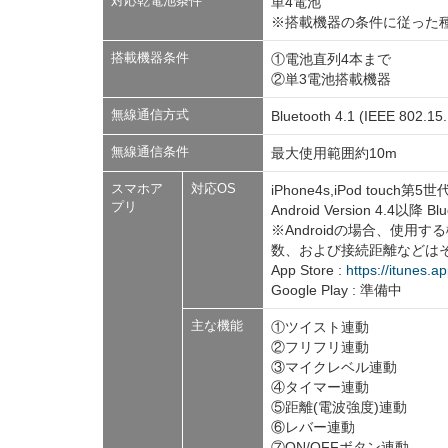
対応乾電池条件
単4電池
※搭載機器の条件に従った
搭載機器条件
①電池直列4本まで
②単3電池搭載機器
無線通信方式
Bluetooth 4.1 (IEEE 802.15.
無線通信条件
最大使用範囲約10m
スマホア
対応OS
iPhone4s,iPod touch
プリ
Android Version 4.4以降
※Androidの場合、使用する
数、および接続距離などは
App Store :
https://itunes.
Google Play : 準備中
主な機能
①ツイスト連動
②フリフリ連動
③マイクレベル連動
④タイマー連動
⑤距離(電波強度)連動
⑥レバー連動
⑦ON/OFFボタン連動