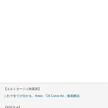
2026年7月
30日
Okinos
ARGB
Cables
Cover Kit
2026年7月
29日
特集
【エルミタージュ秋葉原】
これで全てが分かる。Antec「C6 Curve Air」徹底解説
【ASCII.jp】