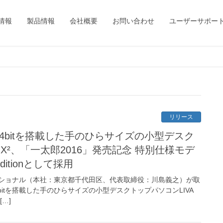
情報
製品情報
会社概要
お問い合わせ
ユーザーサポー
リリース
ome 64bitを搭載した手のひらサイズの小型デスク
 X²、「一太郎2016」発売記念 特別仕様モデ
d Editionとして採用
ショナル（本社：東京都千代田区、代表取締役：川島義之）が取
e 64bitを搭載した手のひらサイズの小型デスクトップパソコンLIVA
…]