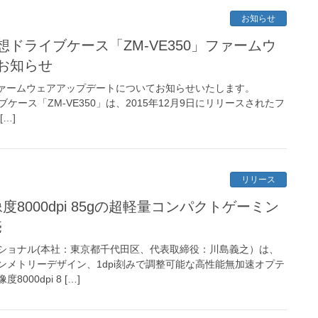
お知らせ
仮想ドライブケース「ZM-VE350」ファームウ
お知らせ
0」ファームウェアアップデートについてお知らせいたします。
ブケース「ZM-VE350」は、2015年12月9日にリリースされたフ
[…]
リリース
像度8000dpi 85gの超軽量コンパクトゲーミン
売
ショナル(本社：東京都千代田区、代表取締役：川島義之）は、
ンメトリーデザイン、1dpi刻みで調整可能な高性能無加速オプテ
00dpi 8 […]