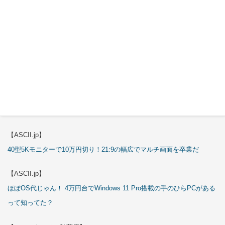
【エルミタージュ秋葉原】
これで全てが分かる。Antec「ST20M」徹底解説
【ASCII.jp】
これが手のひらサイズのミニPCの最適解！10万円も納得の「GMKtec
K13」
【エルミタージュ秋葉原】
これで全てが分かる。Antec「P7S」徹底解説
【ASCII.jp】
40型5Kモニターで10万円切り！21:9の幅広でマルチ画面を卒業だ
【ASCII.jp】
ほぼOS代じゃん！ 4万円台でWindows 11 Pro搭載の手のひらPCがある
って知ってた？