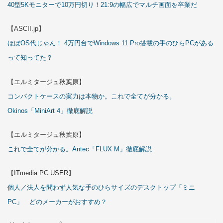
40型5Kモニターで10万円切り！21:9の幅広でマルチ画面を卒業だ
【ASCII.jp】
ほぼOS代じゃん！ 4万円台でWindows 11 Pro搭載の手のひらPCがある
って知ってた？
【エルミタージュ秋葉原】
コンパクトケースの実力は本物か。これで全てが分かる。
Okinos「MiniArt 4」徹底解説
【エルミタージュ秋葉原】
これで全てが分かる。Antec「FLUX M」徹底解説
【ITmedia PC USER】
個人／法人を問わず人気な手のひらサイズのデスクトップ「ミニ
PC」 どのメーカーがおすすめ？