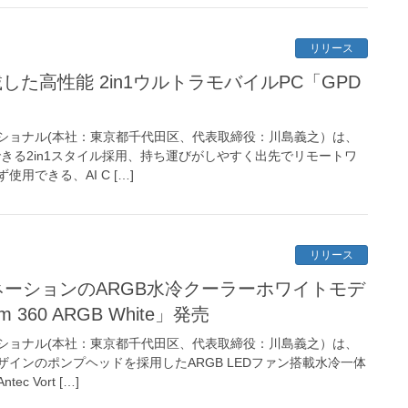
リリース
搭載した高性能 2in1ウルトラモバイルPC「GPD
ショナル(本社：東京都千代田区、代表取締役：川島義之）は、
きる2in1スタイル採用、持ち運びがしやすく出先でリモートワ
用できる、AI C […]
リリース
ミネーションのARGB水冷クーラーホワイトモデ
um 360 ARGB White」発売
ショナル(本社：東京都千代田区、代表取締役：川島義之）は、
インのポンプヘッドを採用したARGB LEDファン搭載水冷一体
 Vort […]