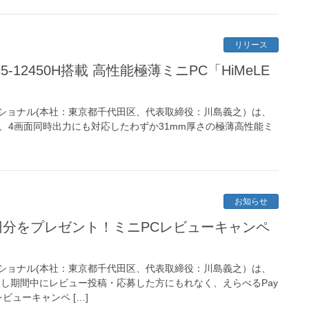
リリース
ore i5-12450H搭載 高性能極薄ミニPC「HiMeLE
ショナル(本社：東京都千代田区、代表取締役：川島義之）は、
2450H搭載、4画面同時出力にも対応したわずか31mm厚さの極薄高性能ミ
お知らせ
000円分をプレゼント！ミニPCレビューキャンペ
ショナル(本社：東京都千代田区、代表取締役：川島義之）は、
入し期間中にレビュー投稿・応募した方にもれなく、えらべるPay
レビューキャンペ […]