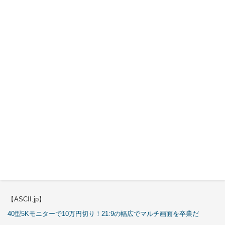
【ASCII.jp】
3万円のミニPC！価格だけならマジ優勝、これをどう使うのかで俺達が
試される
【エルミタージュ秋葉原】
これで全てが分かる。Antec「ST20M」徹底解説
【ASCII.jp】
これが手のひらサイズのミニPCの最適解！10万円も納得の「GMKtec
K13」
【エルミタージュ秋葉原】
これで全てが分かる。Antec「P7S」徹底解説
【ASCII.jp】
40型5Kモニターで10万円切り！21:9の幅広でマルチ画面を卒業だ