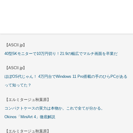
K13」
【エルミタージュ秋葉原】
これで全てが分かる。Antec「P7S」徹底解説
【ASCII.jp】
40型5Kモニターで10万円切り！21:9の幅広でマルチ画面を卒業だ
【ASCII.jp】
ほぼOS代じゃん！ 4万円台でWindows 11 Pro搭載の手のひらPCがある
って知ってた？
【エルミタージュ秋葉原】
コンパクトケースの実力は本物か。これで全てが分かる。
Okinos「MiniArt 4」徹底解説
【エルミタージュ秋葉原】