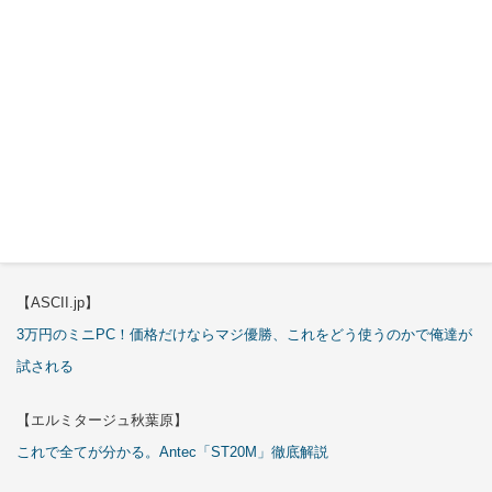
2013年8月
特集
【エルミタージュ秋葉原】
これで全てが分かる。Antec「C6 Curve Air」徹底解説
【ASCII.jp】
3万円のミニPC！価格だけならマジ優勝、これをどう使うのかで俺達が
試される
【エルミタージュ秋葉原】
これで全てが分かる。Antec「ST20M」徹底解説