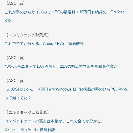
【ASCII.jp】
これが手のひらサイズのミニPCの最適解！10万円も納得の「GMKtec
K13」
【エルミタージュ秋葉原】
これで全てが分かる。Antec「P7S」徹底解説
【ASCII.jp】
40型5Kモニターで10万円切り！21:9の幅広でマルチ画面を卒業だ
【ASCII.jp】
ほぼOS代じゃん！ 4万円台でWindows 11 Pro搭載の手のひらPCがある
って知ってた？
【エルミタージュ秋葉原】
コンパクトケースの実力は本物か。これで全てが分かる。
Okinos「MiniArt 4」徹底解説