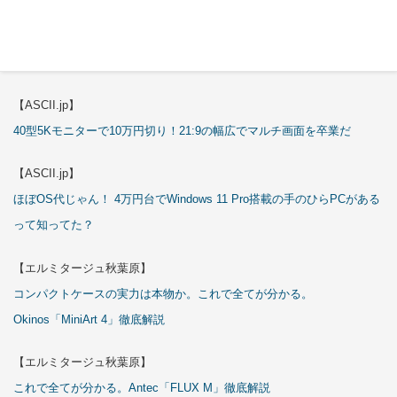
【エルミタージュ秋葉原】
これで全てが分かる。Antec「P7S」徹底解説
【ASCII.jp】
40型5Kモニターで10万円切り！21:9の幅広でマルチ画面を卒業だ
【ASCII.jp】
ほぼOS代じゃん！ 4万円台でWindows 11 Pro搭載の手のひらPCがある
って知ってた？
【エルミタージュ秋葉原】
コンパクトケースの実力は本物か。これで全てが分かる。
Okinos「MiniArt 4」徹底解説
【エルミタージュ秋葉原】
これで全てが分かる。Antec「FLUX M」徹底解説