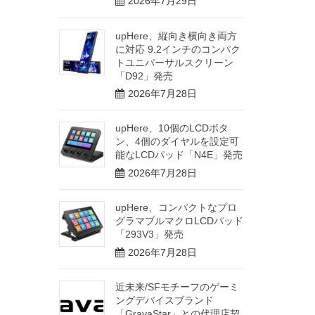
2026年7月29日
upHere、縦向き横向き両方
に対応 9.2インチのコンパク
トユニバーサルスクリーン
「D92」発売
2026年7月28日
upHere、10個のLCDボタ
ン、4個のダイヤルを設定可
能なLCDパッド「N4E」発売
2026年7月28日
upHere、コンパクトなプロ
グラマブルマクロLCDパッド
「293V3」発売
2026年7月28日
近未来/SFモチーフのゲーミ
ングデバイスブランド
「GravaStar」との代理店契