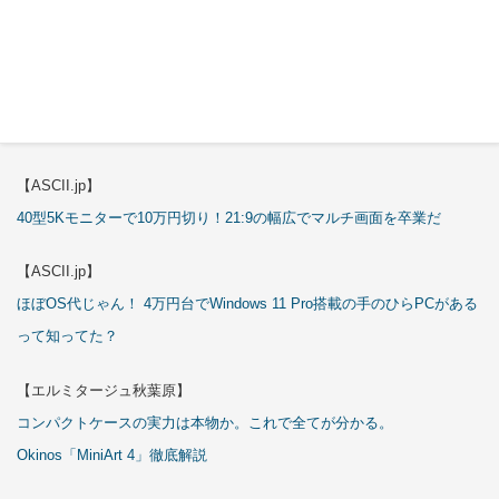
これが手のひらサイズのミニPCの最適解！10万円も納得の「GMKtec
K13」
【エルミタージュ秋葉原】
これで全てが分かる。Antec「P7S」徹底解説
【ASCII.jp】
40型5Kモニターで10万円切り！21:9の幅広でマルチ画面を卒業だ
【ASCII.jp】
ほぼOS代じゃん！ 4万円台でWindows 11 Pro搭載の手のひらPCがある
って知ってた？
【エルミタージュ秋葉原】
コンパクトケースの実力は本物か。これで全てが分かる。
Okinos「MiniArt 4」徹底解説